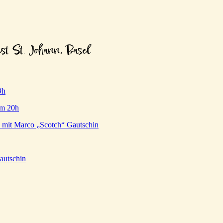
est St. Johann, Basel
9h
um 20h
 mit Marco „Scotch“ Gautschin
autschin