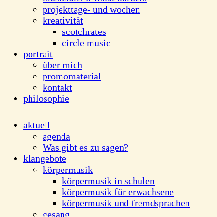
projekttage- und wochen
kreativität
scotchrates
circle music
portrait
über mich
promomaterial
kontakt
philosophie
aktuell
agenda
Was gibt es zu sagen?
klangebote
körpermusik
körpermusik in schulen
körpermusik für erwachsene
körpermusik und fremdsprachen
gesang