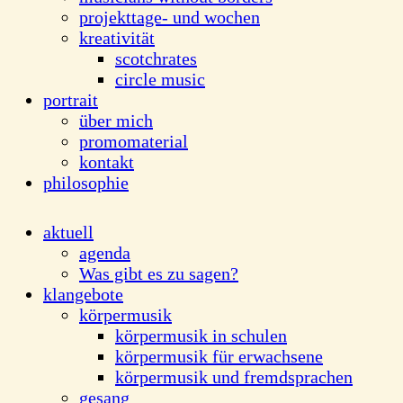
projekttage- und wochen
kreativität
scotchrates
circle music
portrait
über mich
promomaterial
kontakt
philosophie
aktuell
agenda
Was gibt es zu sagen?
klangebote
körpermusik
körpermusik in schulen
körpermusik für erwachsene
körpermusik und fremdsprachen
gesang