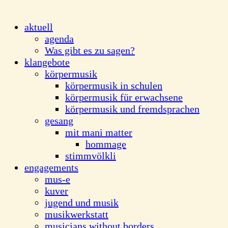
aktuell
agenda
Was gibt es zu sagen?
klangebote
körpermusik
körpermusik in schulen
körpermusik für erwachsene
körpermusik und fremdsprachen
gesang
mit mani matter
hommage
stimmvölkli
engagements
mus-e
kuver
jugend und musik
musikwerkstatt
musicians without borders